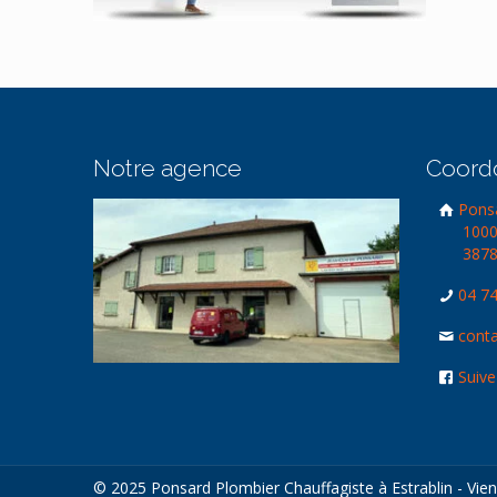
Notre agence
Coord
Ponsa
1000
3878
04 74
conta
Suive
© 2025 Ponsard Plombier Chauffagiste à Estrablin - Vienn