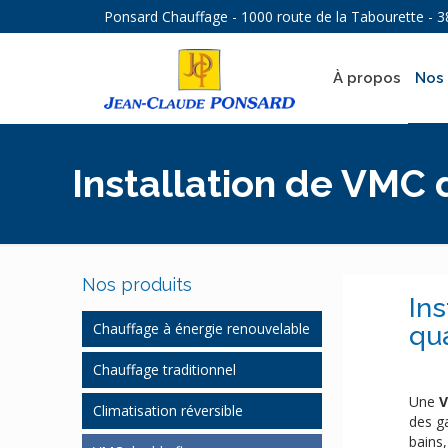
Ponsard Chauffage - 1000 route de la Tabourette - 3
À propos
Nos 
Installation de VMC 
Nos produits
Ins
Chauffage à énergie renouvelable
qua
Pompe à chaleur
Chauffage traditionnel
Pompe à chaleur système
Une
V
Chauffage gaz et fioul
Climatisation réversible
gainable
des g
Régulation chauffage
bains,