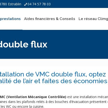
8780 Estrablin
04 74 57 78 03
prestations
Aides financières & Conseils
Le réseau Clim
double flux
tallation de VMC double flux, optez
lité de l’air et faites des économie
MC (Ventilation Mécanique Contrôlée)
est une installation mécan
aines dans les plafonds reliés à des bouches d’évacuation présentent
 les WC ou encore la cuisine.