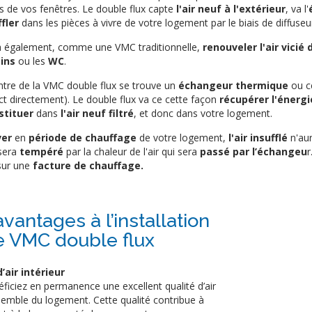
s de vos fenêtres. Le double flux capte
l'air neuf à l'extérieur
, va l'
ffler
dans les pièces à vivre de votre logement par le biais de diffuseu
va également, comme une VMC traditionnelle,
renouveler l'air vici
ins
ou les
WC
.
ntre de la VMC double flux se trouve un
échangeur thermique
ou ce
ct directement). Le double flux va ce cette façon
récupérer l'énergi
stituer
dans
l'air neuf filtré
, et donc dans votre logement.
ver
en
période de chauffage
de votre logement,
l'air insufflé
n'aur
sera
tempéré
par la chaleur de l'air qui sera
passé par l’échangeu
r
ur une
facture de chauffage.
vantages à l’installation
e VMC double flux
’air intérieur
ficiez en permanence une excellent qualité d’air
semble du logement. Cette qualité contribue à