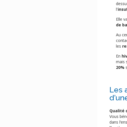
dessu
l'
insu
Elle 
de ba
Au ce
conta
les
re
En
hi
mais 
20%
s
Les a
d’un
Qualité d
Vous béné
dans l’en