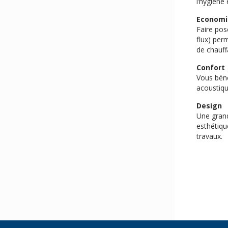
l’hygiène
Economi
Faire pos
flux) per
de chauff
Confort
Vous béné
acoustiqu
Design
Une grand
esthétiqu
travaux.