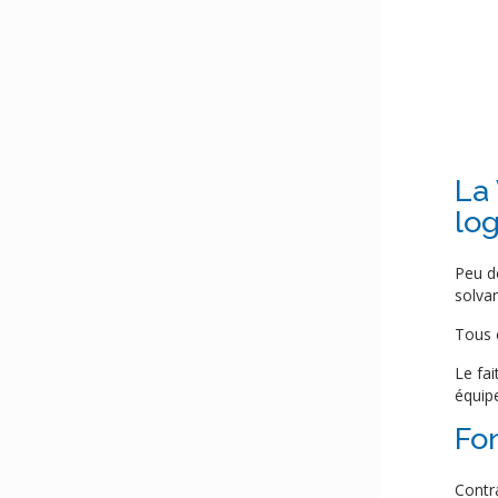
La 
lo
Peu d
solva
Tous c
Le fai
équip
Fo
Contr