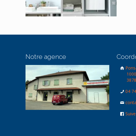
Notre agence
Coord
Ponsa
1000
3878
04 74
conta
Suive