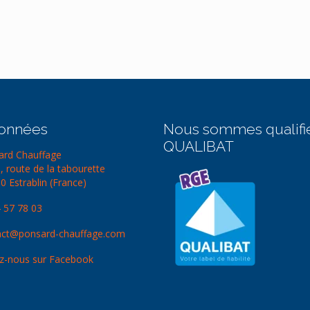
onnées
Nous sommes qualifi
QUALIBAT
rd Chauffage
, route de la tabourette
0 Estrablin (France)
 57 78 03
ct@ponsard-chauffage.com
z-nous sur Facebook