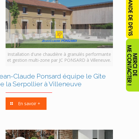
Installation d'une chaudière à granulés performante
et gestion multi-zone par JC PONSARD à Villeneuve.
ean-Claude Ponsard équipe le Gîte
e la Serpollier à Villeneuve
En savoir +