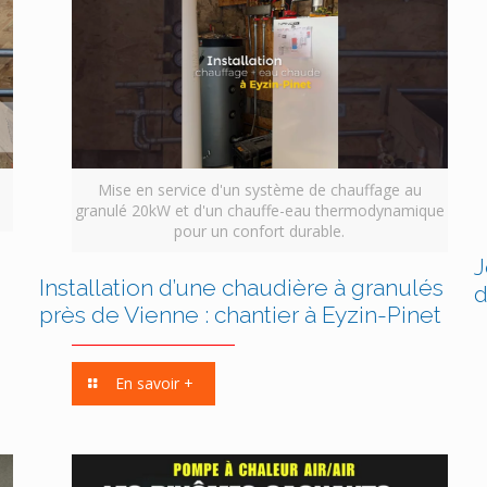
,
Mise en service d'un système de chauffage au
granulé 20kW et d'un chauffe-eau thermodynamique
pour un confort durable.
J
Installation d’une chaudière à granulés
d
près de Vienne : chantier à Eyzin-Pinet
En savoir +