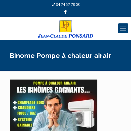
04 74 57 78 03
Binome Pompe à chaleur airair