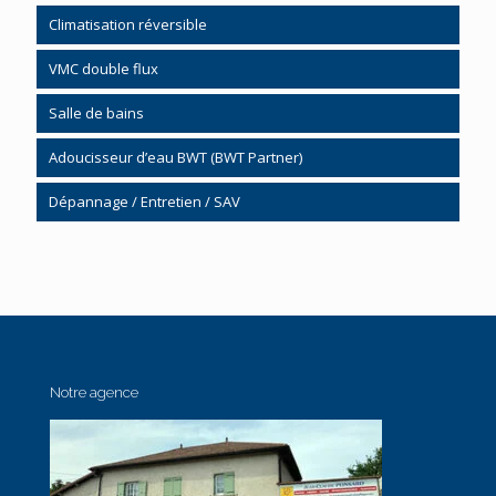
Pompe à chaleur système gainable
Chauffage gaz et fioul
Climatisation réversible
Chauffe-eau thermodynamique
Régulation chauffage
VMC double flux
Chauffage bois granulés
Salle de bains
Salle de bains clé en main
Adoucisseur d’eau BWT (BWT Partner)
Kinemagic
Dépannage / Entretien / SAV
Mobilier
Chauffage
Cabine de douche
Plomberie / Sanitaire
Accessibilité / Handicap
Notre agence